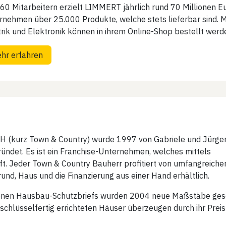
160 Mitarbeitern erzielt LIMMERT jährlich rund 70 Millionen 
rnehmen über 25.000 Produkte, welche stets lieferbar sind. M
rik und Elektronik können in ihrem Online-Shop bestellt werd
hr erfahren
H (kurz Town & Country) wurde 1997 von Gabriele und Jürge
ründet. Es ist ein Franchise-Unternehmen, welches mittels
t. Jeder Town & Country Bauherr profitiert von umfangreiche
rund, Haus und die Finanzierung aus einer Hand erhältlich.
ltenen Hausbau-Schutzbriefs wurden 2004 neue Maßstäbe gese
chlüsselfertig errichteten Häuser überzeugen durch ihr Preis