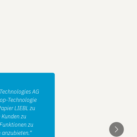
 Technologies AG
hop-Technologie
Papier LIEBL zu
e Kunden zu
e Funktionen zu
 anzubieten.“
Weiter