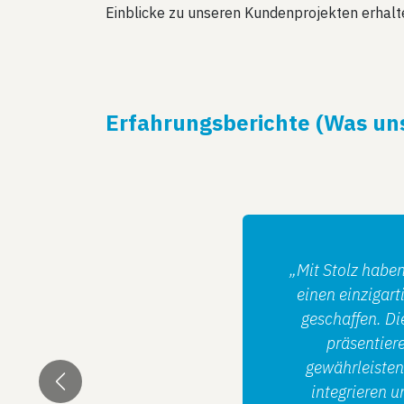
Einblicke zu unseren Kundenprojekten erhalt
Erfahrungsberichte (
Was un
„Mit Stolz habe
einen einzigar
geschaffen. Di
präsentier
gewährleisten.
integrieren 
Zurück