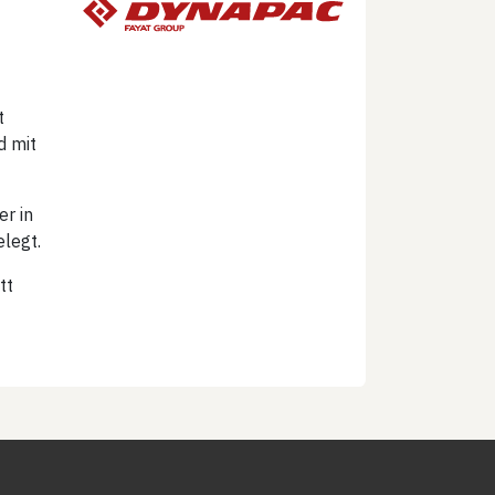
t
d mit
r in
elegt.
tt