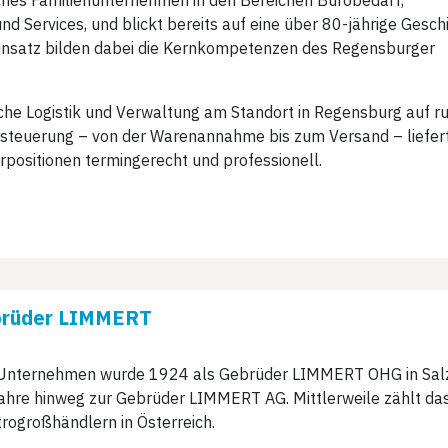
iches Familienunternehmen in den Bereichen Bürobedarf,
d Services, und blickt bereits auf eine über 80-jährige Gesch
 Einsatz bilden dabei die Kernkompetenzen des Regensburger
iche Logistik und Verwaltung am Standort in Regensburg auf r
steuerung – von der Warenannahme bis zum Versand – liefer
rpositionen termingerecht und professionell.
rüder LIMMERT​
Unternehmen wurde 1924 als Gebrüder LIMMERT OHG in Salzb
Jahre hinweg zur Gebrüder LIMMERT AG. Mittlerweile zählt d
rogroßhändlern in Österreich.