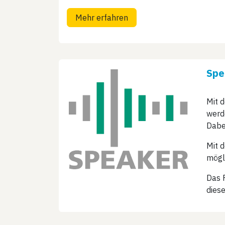
Mehr erfahren
Spe
Mit 
werde
Dabe
Mit 
mögl
Das F
diese