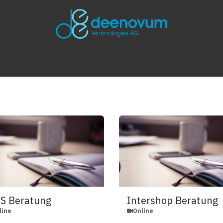
SUNGEN
PROJEKTE
INNOVATION CONNECT
JOBS
N
S Beratung
Intershop Beratung
line
Online